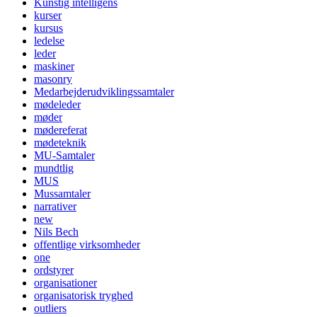
Kunstig intelligens
kurser
kursus
ledelse
leder
maskiner
masonry
Medarbejderudviklingssamtaler
mødeleder
møder
mødereferat
mødeteknik
MU-Samtaler
mundtlig
MUS
Mussamtaler
narrativer
new
Nils Bech
offentlige virksomheder
one
ordstyrer
organisationer
organisatorisk tryghed
outliers