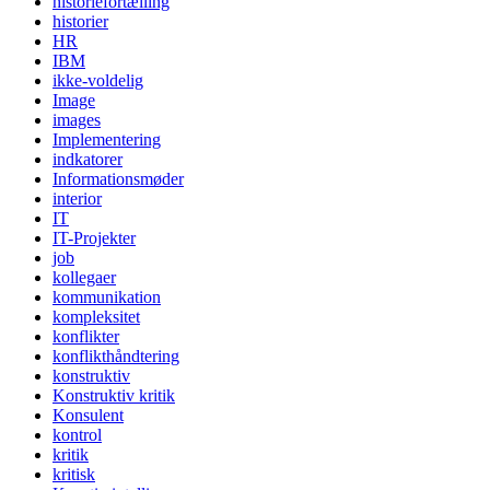
historiefortælling
historier
HR
IBM
ikke-voldelig
Image
images
Implementering
indkatorer
Informationsmøder
interior
IT
IT-Projekter
job
kollegaer
kommunikation
kompleksitet
konflikter
konflikthåndtering
konstruktiv
Konstruktiv kritik
Konsulent
kontrol
kritik
kritisk