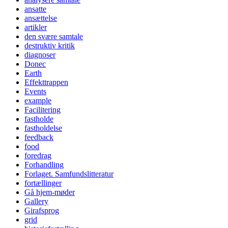
ansatte
ansættelse
artikler
den svære samtale
destruktiv kritik
diagnoser
Donec
Earth
Effekttrappen
Events
example
Facilitering
fastholde
fastholdelse
feedback
food
foredrag
Forhandling
Forlaget. Samfundslitteratur
fortællinger
Gå hjem-møder
Gallery
Girafsprog
grid