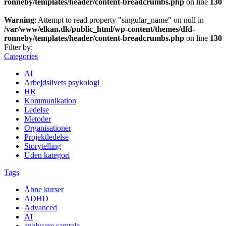
ronneby/templates/header/content-breadcrumbs.php
on line
130
Warning
: Attempt to read property "singular_name" on null in
/var/www/elkan.dk/public_html/wp-content/themes/dfd-
ronneby/templates/header/content-breadcrumbs.php
on line
130
Filter by:
Categories
AI
Arbejdslivets psykologi
HR
Kommunikation
Ledelse
Metoder
Organisationer
Projektledelse
Storytelling
Uden kategori
Tags
Åbne kurser
ADHD
Advanced
AI
analysere samtale