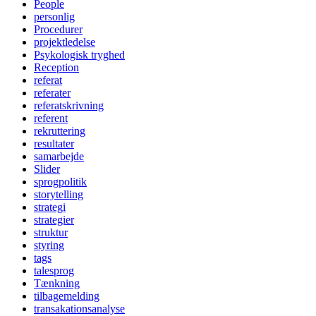
People
personlig
Procedurer
projektledelse
Psykologisk tryghed
Reception
referat
referater
referatskrivning
referent
rekruttering
resultater
samarbejde
Slider
sprogpolitik
storytelling
strategi
strategier
struktur
styring
tags
talesprog
Tænkning
tilbagemelding
transakationsanalyse