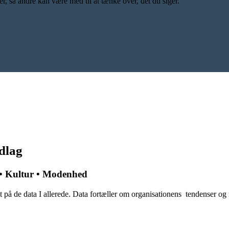
er, så andre kan være med til at tænke over, det du siger.
dlag
e • Kultur • Modenhed
 på de data I allerede. Data fortæller om organisationens tendenser og 