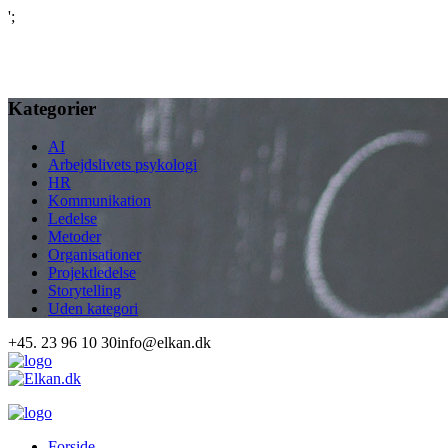
';
Kategorier
AI
Arbejdslivets psykologi
HR
Kommunikation
Ledelse
Metoder
Organisationer
Projektledelse
Storytelling
Uden kategori
+45. 23 96 10 30
info@elkan.dk
Forside