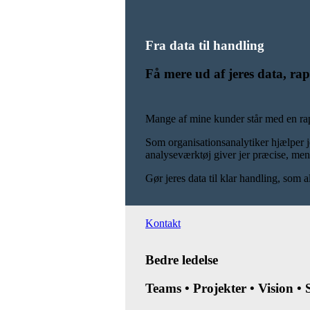
Fra data til handling
Få mere ud af jeres data, rap
Mange af mine kunder står med en rap
Som organisationsanalytiker hjælper j
analyseværktøj giver jer præcise, men
Gør jeres data til klar handling, som al
Kontakt
Bedre ledelse
Teams • Projekter • Vision •