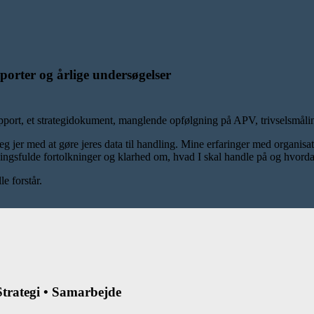
porter og årlige undersøgelser
port, et strategidokument, manglende opfølgning på APV, trivselsmålin
eg jer med at gøre jeres data til handling. Mine erfaringer med organis
ingsfulde fortolkninger og klarhed om, hvad I skal handle på og hvord
le forstår.
 Strategi • Samarbejde