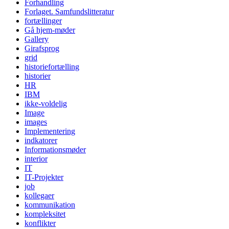
Forhandling
Forlaget. Samfundslitteratur
fortællinger
Gå hjem-møder
Gallery
Girafsprog
grid
historiefortælling
historier
HR
IBM
ikke-voldelig
Image
images
Implementering
indkatorer
Informationsmøder
interior
IT
IT-Projekter
job
kollegaer
kommunikation
kompleksitet
konflikter