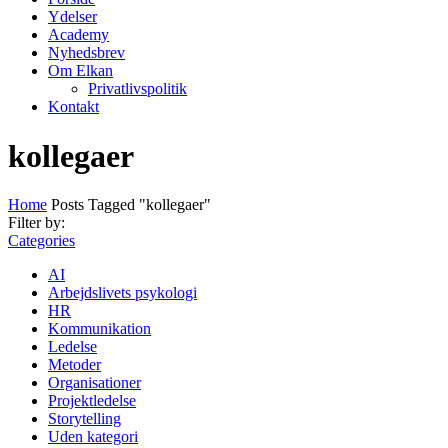
Ydelser
Academy
Nyhedsbrev
Om Elkan
Privatlivspolitik
Kontakt
kollegaer
Home
Posts Tagged "kollegaer"
Filter by:
Categories
AI
Arbejdslivets psykologi
HR
Kommunikation
Ledelse
Metoder
Organisationer
Projektledelse
Storytelling
Uden kategori