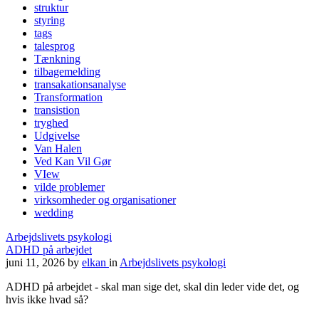
struktur
styring
tags
talesprog
Tænkning
tilbagemelding
transakationsanalyse
Transformation
transistion
tryghed
Udgivelse
Van Halen
Ved Kan Vil Gør
VIew
vilde problemer
virksomheder og organisationer
wedding
Arbejdslivets psykologi
ADHD på arbejdet
juni 11, 2026
by
elkan
in
Arbejdslivets psykologi
ADHD på arbejdet - skal man sige det, skal din leder vide det, og
hvis ikke hvad så?