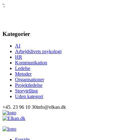
';
Kategorier
AI
Arbejdslivets psykologi
HR
Kommunikation
Ledelse
Metoder
Organisationer
Projektledelse
Storytelling
Uden kategori
+45. 23 96 10 30
info@elkan.dk
Forside