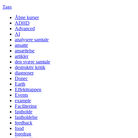
Tags
Åbne kurser
ADHD
Advanced
AI
analysere samtale
ansatte
ansættelse
artikler
den svære samtale
destruktiv kritik
diagnoser
Donec
Earth
Effekttrappen
Events
example
Facilitering
fastholde
fastholdelse
feedback
food
foredrag