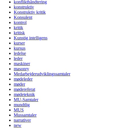
konflikthåndtering
konstruktiv
Konstruktiv kritik
Konsulent
kontrol
kritik
kritisk
Kunstig intelligens
kurser
kursus
ledelse
leder
maskiner
masonry
Medarbejderudviklingssamtaler
mødeleder
møder
mødereferat
mødeteknik
MU-Samtaler
mundtlig
MUS
Mussamtaler
narrativer
new