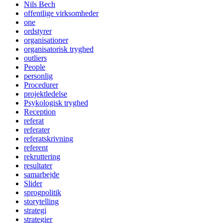
Nils Bech
offentlige virksomheder
one
ordstyrer
organisationer
organisatorisk tryghed
outliers
People
personlig
Procedurer
projektledelse
Psykologisk tryghed
Reception
referat
referater
referatskrivning
referent
rekruttering
resultater
samarbejde
Slider
sprogpolitik
storytelling
strategi
strategier