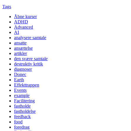
Tags
Åbne kurser
ADHD
Advanced
AI
analysere samtale
ansatte
ansættelse
artikler
den svære samtale
destruktiv kritik
diagnoser
Donec
Earth
Effekttrappen
Events
example
Facilitering
fastholde
fastholdelse
feedback
food
foredrag