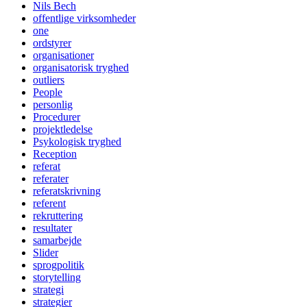
Nils Bech
offentlige virksomheder
one
ordstyrer
organisationer
organisatorisk tryghed
outliers
People
personlig
Procedurer
projektledelse
Psykologisk tryghed
Reception
referat
referater
referatskrivning
referent
rekruttering
resultater
samarbejde
Slider
sprogpolitik
storytelling
strategi
strategier