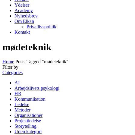
Ydelser
Academy
Nyhedsbrev
Om Elkan
Privatlivspolitik
Kontakt
mødeteknik
Home
Posts Tagged "mødeteknik"
Filter by:
Categories
AI
Arbejdslivets psykologi
HR
Kommunikation
Ledelse
Metoder
Organisationer
Projektledelse
Storytelling
Uden kategori