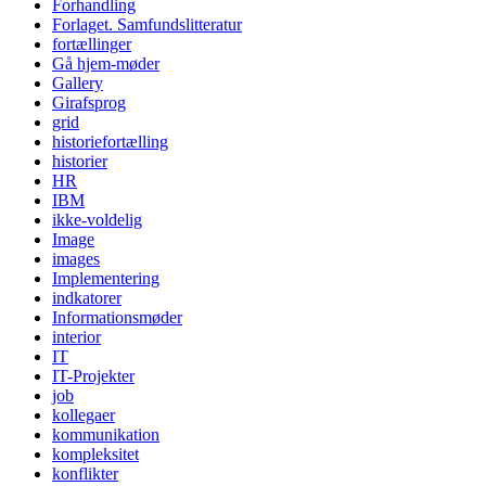
Forhandling
Forlaget. Samfundslitteratur
fortællinger
Gå hjem-møder
Gallery
Girafsprog
grid
historiefortælling
historier
HR
IBM
ikke-voldelig
Image
images
Implementering
indkatorer
Informationsmøder
interior
IT
IT-Projekter
job
kollegaer
kommunikation
kompleksitet
konflikter