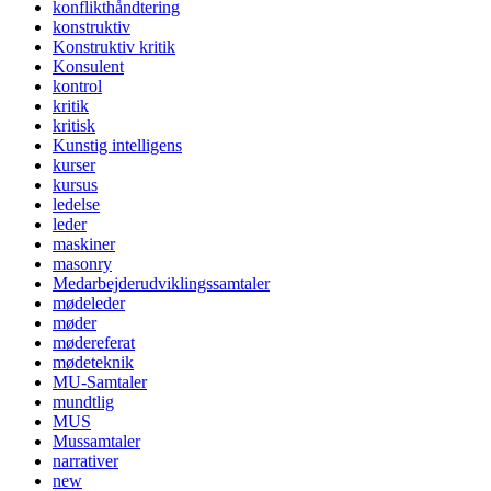
konflikthåndtering
konstruktiv
Konstruktiv kritik
Konsulent
kontrol
kritik
kritisk
Kunstig intelligens
kurser
kursus
ledelse
leder
maskiner
masonry
Medarbejderudviklingssamtaler
mødeleder
møder
mødereferat
mødeteknik
MU-Samtaler
mundtlig
MUS
Mussamtaler
narrativer
new