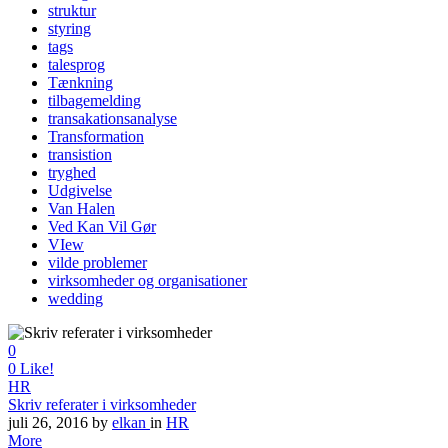
struktur
styring
tags
talesprog
Tænkning
tilbagemelding
transakationsanalyse
Transformation
transistion
tryghed
Udgivelse
Van Halen
Ved Kan Vil Gør
VIew
vilde problemer
virksomheder og organisationer
wedding
0
0
Like!
HR
Skriv referater i virksomheder
juli 26, 2016
by
elkan
in
HR
More