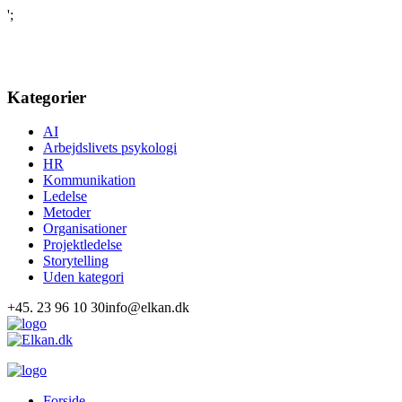
';
Kategorier
AI
Arbejdslivets psykologi
HR
Kommunikation
Ledelse
Metoder
Organisationer
Projektledelse
Storytelling
Uden kategori
+45. 23 96 10 30
info@elkan.dk
Forside