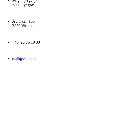
Maglebjergvej 6
2800 Lyngby
Åbrinken 106
2830 Virum
+45 23 96 10 30
mail@elkan.dk