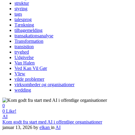
struktur
styring
tags
talesprog
Tænkning
tilbagemelding
transakationsanalyse
Transformation
transistion
tryghed
Udgivelse
Van Halen
Ved Kan Vil Gør
VIew
vilde problemer
virksomheder og organisationer
wedding
0
0
Like!
AI
Kom godt fra start med AI i offentlige organisationer
januar 13, 2026
by
elkan
in
AI