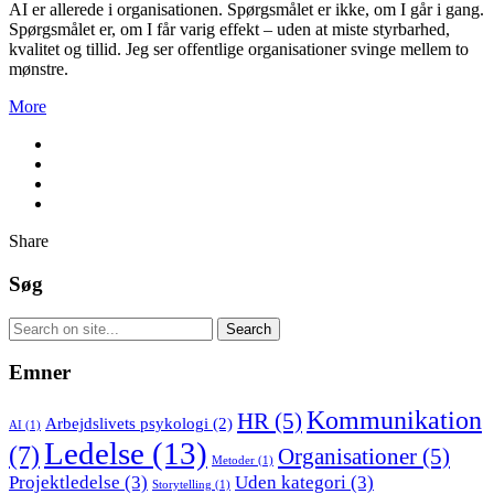
AI er allerede i organisationen. Spørgsmålet er ikke, om I går i gang.
Spørgsmålet er, om I får varig effekt – uden at miste styrbarhed,
kvalitet og tillid. Jeg ser offentlige organisationer svinge mellem to
mønstre.
More
Share
Søg
Emner
Kommunikation
HR
(5)
Arbejdslivets psykologi
(2)
AI
(1)
Ledelse
(13)
(7)
Organisationer
(5)
Metoder
(1)
Projektledelse
(3)
Uden kategori
(3)
Storytelling
(1)