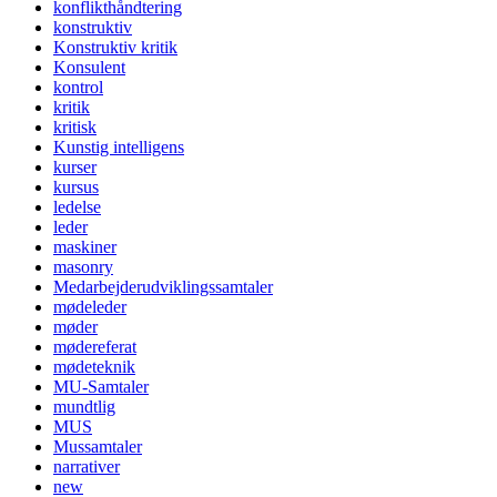
konflikthåndtering
konstruktiv
Konstruktiv kritik
Konsulent
kontrol
kritik
kritisk
Kunstig intelligens
kurser
kursus
ledelse
leder
maskiner
masonry
Medarbejderudviklingssamtaler
mødeleder
møder
mødereferat
mødeteknik
MU-Samtaler
mundtlig
MUS
Mussamtaler
narrativer
new