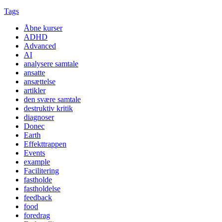
Tags
Åbne kurser
ADHD
Advanced
AI
analysere samtale
ansatte
ansættelse
artikler
den svære samtale
destruktiv kritik
diagnoser
Donec
Earth
Effekttrappen
Events
example
Facilitering
fastholde
fastholdelse
feedback
food
foredrag