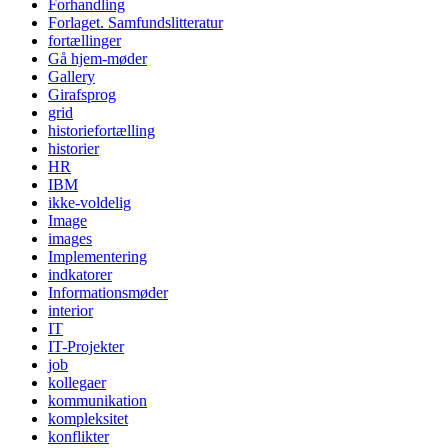
Forhandling
Forlaget. Samfundslitteratur
fortællinger
Gå hjem-møder
Gallery
Girafsprog
grid
historiefortælling
historier
HR
IBM
ikke-voldelig
Image
images
Implementering
indkatorer
Informationsmøder
interior
IT
IT-Projekter
job
kollegaer
kommunikation
kompleksitet
konflikter