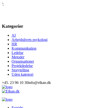
';
Kategorier
AI
Arbejdslivets psykologi
HR
Kommunikation
Ledelse
Metoder
Organisationer
Projektledelse
Storytelling
Uden kategori
+45. 23 96 10 30
info@elkan.dk
Forside