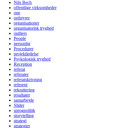
Nils Bech
offentlige virksomheder
one
ordstyrer
organisationer
organisatorisk tryghed
outliers
People
personlig
Procedurer
projektledelse
Psykologisk tryghed
Reception
referat
referater
referatskrivning
referent
rekruttering
resultater
samarbejde
Slider
sprogpolitik
storytelling
strategi
strategier