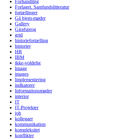
Forhandling
Forlaget. Samfundslitteratur
fortællinger
Gå hjem-møder
Gallery
Girafsprog
grid
historiefortælling
historier
HR
IBM
ikke-voldelig
Image
images
Implementering
indkatorer
Informationsmøder
interior
IT
IT-Projekter
job
kollegaer
kommunikation
kompleksitet
konflikter