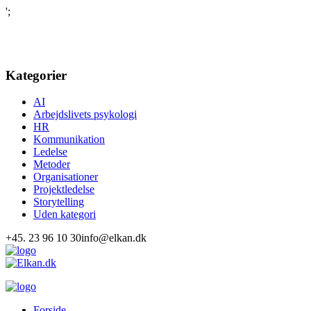
';
Kategorier
AI
Arbejdslivets psykologi
HR
Kommunikation
Ledelse
Metoder
Organisationer
Projektledelse
Storytelling
Uden kategori
+45. 23 96 10 30
info@elkan.dk
Forside