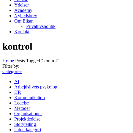
Ydelser
Academy
Nyhedsbrev
Om Elkan
Privatlivspolitik
Kontakt
kontrol
Home
Posts Tagged "kontrol"
Filter by:
Categories
AI
Arbejdslivets psykologi
HR
Kommunikation
Ledelse
Metoder
Organisationer
Projektledelse
Storytelling
Uden kategori