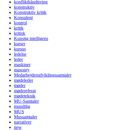
konflikthåndtering
konstruktiv
Konstruktiv kritik
Konsulent
kontrol
kritik
kritisk
Kunstig intelligens
kurser
kursus
ledelse
leder
maskiner
masonry
Medarbejderudviklingssamtaler
mødeleder
møder
mødereferat
mødeteknik
MU-Samtaler
mundtlig
MUS
Mussamtaler
narrativer
new