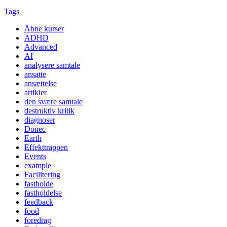
Tags
Åbne kurser
ADHD
Advanced
AI
analysere samtale
ansatte
ansættelse
artikler
den svære samtale
destruktiv kritik
diagnoser
Donec
Earth
Effekttrappen
Events
example
Facilitering
fastholde
fastholdelse
feedback
food
foredrag