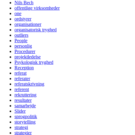
Nils Bech
offentlige virksomheder
one
ordstyrer
organisationer
organisatorisk tryghed
outliers
People
personlig
Procedurer
projektledelse
Psykologisk tryghed
Reception
referat
referater
referatskrivning
referent
rekruttering
resultater
samarbejde
Slider
sprogpolitik
storytelling
strategi
strategier