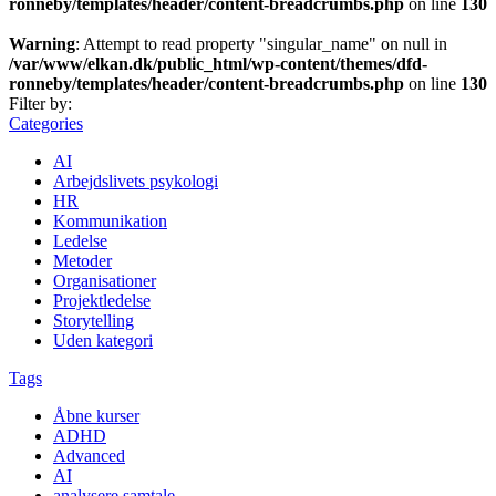
ronneby/templates/header/content-breadcrumbs.php
on line
130
Warning
: Attempt to read property "singular_name" on null in
/var/www/elkan.dk/public_html/wp-content/themes/dfd-
ronneby/templates/header/content-breadcrumbs.php
on line
130
Filter by:
Categories
AI
Arbejdslivets psykologi
HR
Kommunikation
Ledelse
Metoder
Organisationer
Projektledelse
Storytelling
Uden kategori
Tags
Åbne kurser
ADHD
Advanced
AI
analysere samtale