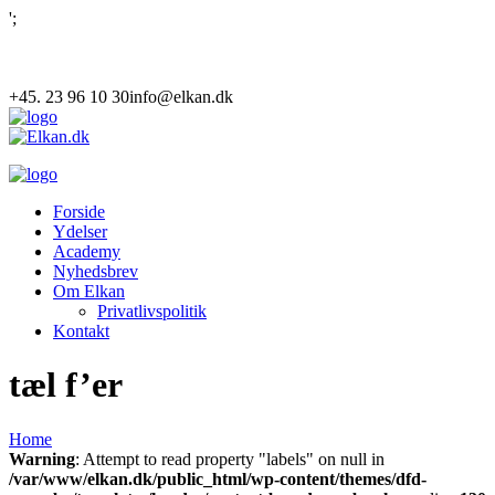
';
+45. 23 96 10 30
info@elkan.dk
Forside
Ydelser
Academy
Nyhedsbrev
Om Elkan
Privatlivspolitik
Kontakt
tæl f’er
Home
Warning
: Attempt to read property "labels" on null in
/var/www/elkan.dk/public_html/wp-content/themes/dfd-