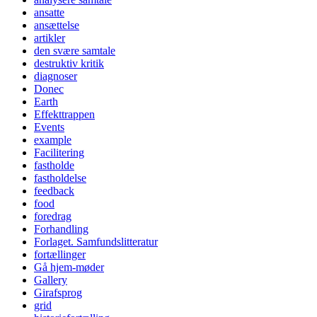
ansatte
ansættelse
artikler
den svære samtale
destruktiv kritik
diagnoser
Donec
Earth
Effekttrappen
Events
example
Facilitering
fastholde
fastholdelse
feedback
food
foredrag
Forhandling
Forlaget. Samfundslitteratur
fortællinger
Gå hjem-møder
Gallery
Girafsprog
grid