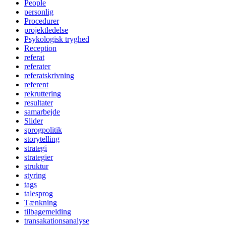
People
personlig
Procedurer
projektledelse
Psykologisk tryghed
Reception
referat
referater
referatskrivning
referent
rekruttering
resultater
samarbejde
Slider
sprogpolitik
storytelling
strategi
strategier
struktur
styring
tags
talesprog
Tænkning
tilbagemelding
transakationsanalyse