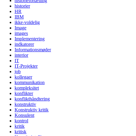
historiefortælling
historier
HR
IBM
ikke-voldelig
Image
images
Implementering
indkatorer
Informationsmøder
interior
IT
IT-Projekter
job
kollegaer
kommunikation
kompleksitet
konflikter
konflikthåndtering
konstruktiv
Konstruktiv kritik
Konsulent
kontrol
kritik
kritisk