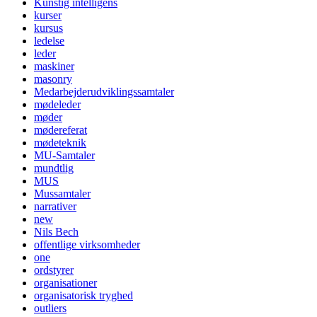
Kunstig intelligens
kurser
kursus
ledelse
leder
maskiner
masonry
Medarbejderudviklingssamtaler
mødeleder
møder
mødereferat
mødeteknik
MU-Samtaler
mundtlig
MUS
Mussamtaler
narrativer
new
Nils Bech
offentlige virksomheder
one
ordstyrer
organisationer
organisatorisk tryghed
outliers