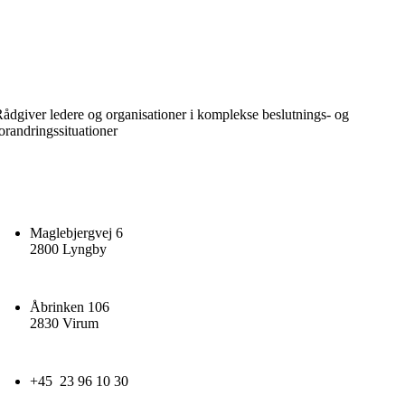
ådgiver ledere og organisationer i komplekse beslutnings- og
orandringssituationer
Maglebjergvej 6
2800 Lyngby
Åbrinken 106
2830 Virum
+45 23 96 10 30