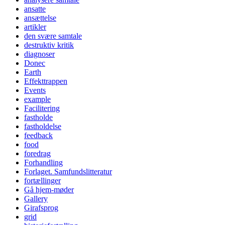
ansatte
ansættelse
artikler
den svære samtale
destruktiv kritik
diagnoser
Donec
Earth
Effekttrappen
Events
example
Facilitering
fastholde
fastholdelse
feedback
food
foredrag
Forhandling
Forlaget. Samfundslitteratur
fortællinger
Gå hjem-møder
Gallery
Girafsprog
grid