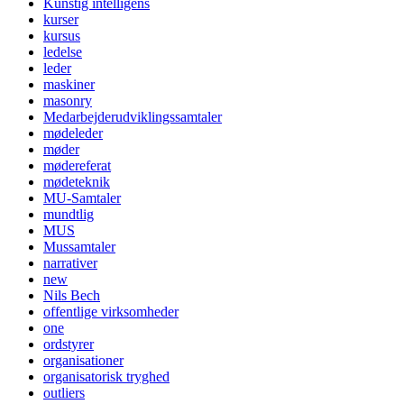
Kunstig intelligens
kurser
kursus
ledelse
leder
maskiner
masonry
Medarbejderudviklingssamtaler
mødeleder
møder
mødereferat
mødeteknik
MU-Samtaler
mundtlig
MUS
Mussamtaler
narrativer
new
Nils Bech
offentlige virksomheder
one
ordstyrer
organisationer
organisatorisk tryghed
outliers