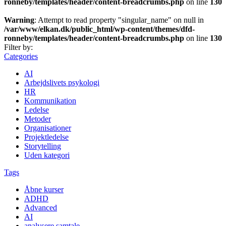
ronneby/templates/header/content-breadcrumbs.php
on line
130
Warning
: Attempt to read property "singular_name" on null in
/var/www/elkan.dk/public_html/wp-content/themes/dfd-
ronneby/templates/header/content-breadcrumbs.php
on line
130
Filter by:
Categories
AI
Arbejdslivets psykologi
HR
Kommunikation
Ledelse
Metoder
Organisationer
Projektledelse
Storytelling
Uden kategori
Tags
Åbne kurser
ADHD
Advanced
AI
analysere samtale