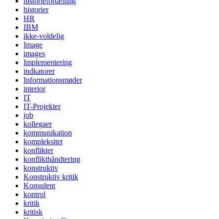
historiefortælling
historier
HR
IBM
ikke-voldelig
Image
images
Implementering
indkatorer
Informationsmøder
interior
IT
IT-Projekter
job
kollegaer
kommunikation
kompleksitet
konflikter
konflikthåndtering
konstruktiv
Konstruktiv kritik
Konsulent
kontrol
kritik
kritisk