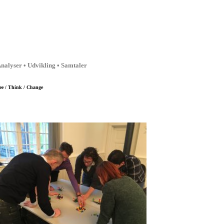
nalyser • Udvikling • Samtaler
ee / Think / Change