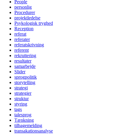
People
personlig
Procedurer
projektledelse
Psykologisk tryghed
Reception
referat
referater
referatskrivning
referent
rekruttering
resultater
samarbejde
Slider
sprogpolitik
storytelling
strategi
strategier
struktur
styring
tags
talesprog
Tænkning
tilbagemelding
transakationsanalyse