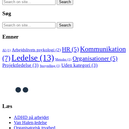
Søg
Emner
Kommunikation
HR
(5)
Arbejdslivets psykologi
(2)
AI
(1)
Ledelse
(13)
(7)
Organisationer
(5)
Metoder
(1)
Projektledelse
(3)
Uden kategori
(3)
Storytelling
(1)
Læs
ADHD på arbejdet
Van Halen-ledelse
Organisatorisk tryghed