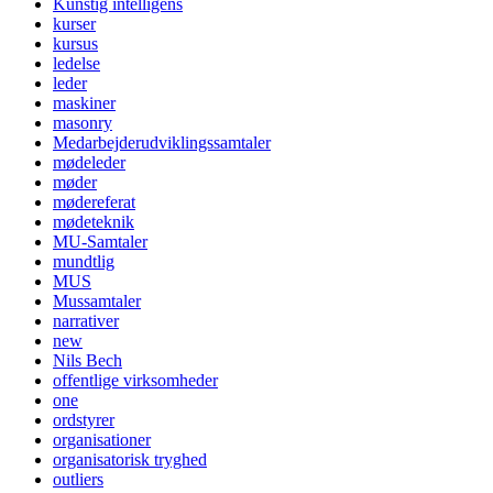
Kunstig intelligens
kurser
kursus
ledelse
leder
maskiner
masonry
Medarbejderudviklingssamtaler
mødeleder
møder
mødereferat
mødeteknik
MU-Samtaler
mundtlig
MUS
Mussamtaler
narrativer
new
Nils Bech
offentlige virksomheder
one
ordstyrer
organisationer
organisatorisk tryghed
outliers