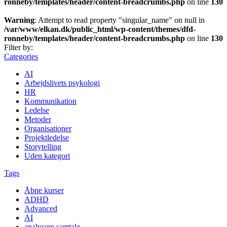
ronneby/templates/header/content-breadcrumbs.php
on line
130
Warning
: Attempt to read property "singular_name" on null in
/var/www/elkan.dk/public_html/wp-content/themes/dfd-
ronneby/templates/header/content-breadcrumbs.php
on line
130
Filter by:
Categories
AI
Arbejdslivets psykologi
HR
Kommunikation
Ledelse
Metoder
Organisationer
Projektledelse
Storytelling
Uden kategori
Tags
Åbne kurser
ADHD
Advanced
AI
analysere samtale