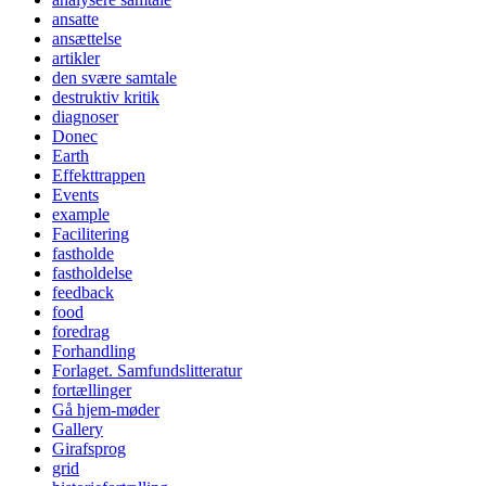
ansatte
ansættelse
artikler
den svære samtale
destruktiv kritik
diagnoser
Donec
Earth
Effekttrappen
Events
example
Facilitering
fastholde
fastholdelse
feedback
food
foredrag
Forhandling
Forlaget. Samfundslitteratur
fortællinger
Gå hjem-møder
Gallery
Girafsprog
grid