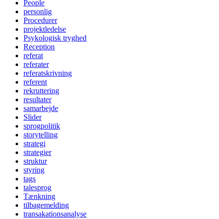
People
personlig
Procedurer
projektledelse
Psykologisk tryghed
Reception
referat
referater
referatskrivning
referent
rekruttering
resultater
samarbejde
Slider
sprogpolitik
storytelling
strategi
strategier
struktur
styring
tags
talesprog
Tænkning
tilbagemelding
transakationsanalyse