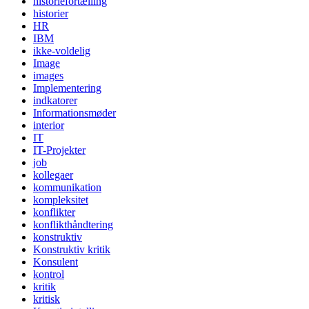
historiefortælling
historier
HR
IBM
ikke-voldelig
Image
images
Implementering
indkatorer
Informationsmøder
interior
IT
IT-Projekter
job
kollegaer
kommunikation
kompleksitet
konflikter
konflikthåndtering
konstruktiv
Konstruktiv kritik
Konsulent
kontrol
kritik
kritisk