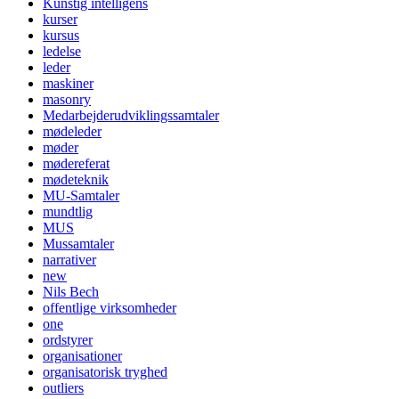
Kunstig intelligens
kurser
kursus
ledelse
leder
maskiner
masonry
Medarbejderudviklingssamtaler
mødeleder
møder
mødereferat
mødeteknik
MU-Samtaler
mundtlig
MUS
Mussamtaler
narrativer
new
Nils Bech
offentlige virksomheder
one
ordstyrer
organisationer
organisatorisk tryghed
outliers