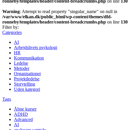
ronneby/templates/header/content-breadcrumbs.php
on line
130
Warning
: Attempt to read property "singular_name" on null in
/var/www/elkan.dk/public_html/wp-content/themes/dfd-
ronneby/templates/header/content-breadcrumbs.php
on line
130
Filter by:
Categories
AI
Arbejdslivets psykologi
HR
Kommunikation
Ledelse
Metoder
Organisationer
Projektledelse
Storytelling
Uden kategori
Tags
Åbne kurser
ADHD
Advanced
AI
analysere samtale