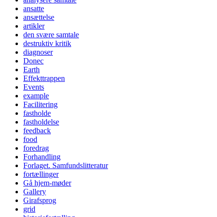
ansatte
ansættelse
artikler
den svære samtale
destruktiv kritik
diagnoser
Donec
Earth
Effekttrappen
Events
example
Facilitering
fastholde
fastholdelse
feedback
food
foredrag
Forhandling
Forlaget. Samfundslitteratur
fortællinger
Gå hjem-møder
Gallery
Girafsprog
grid