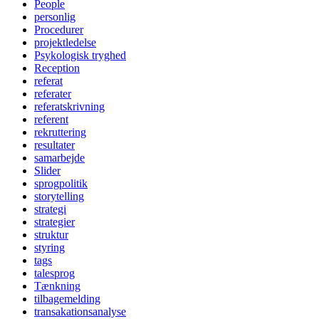
People
personlig
Procedurer
projektledelse
Psykologisk tryghed
Reception
referat
referater
referatskrivning
referent
rekruttering
resultater
samarbejde
Slider
sprogpolitik
storytelling
strategi
strategier
struktur
styring
tags
talesprog
Tænkning
tilbagemelding
transakationsanalyse