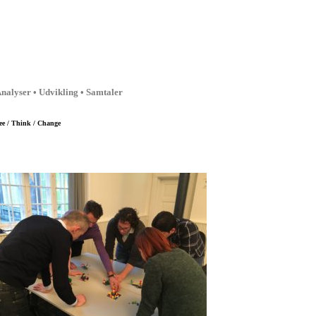
nalyser • Udvikling • Samtaler
ee / Think / Change