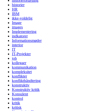
historiefortælling
historier
HR
IBM
ikke-voldelig
Image
images
Implementering
indkatorer
Informationsmøder
interior
IT
IT-Projekter
job
kollegaer
kommunikation
kompleksitet
konflikter
konflikthåndtering
konstruktiv
Konstruktiv kritik
Konsulent
kontrol
kritik
kritisk