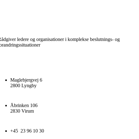
ådgiver ledere og organisationer i komplekse beslutnings- og
orandringssituationer
Maglebjergvej 6
2800 Lyngby
Åbrinken 106
2830 Virum
+45 23 96 10 30