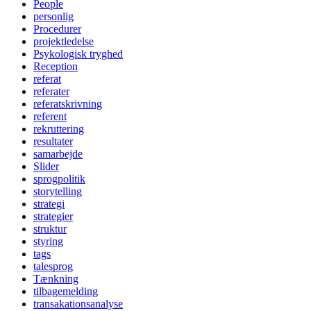
People
personlig
Procedurer
projektledelse
Psykologisk tryghed
Reception
referat
referater
referatskrivning
referent
rekruttering
resultater
samarbejde
Slider
sprogpolitik
storytelling
strategi
strategier
struktur
styring
tags
talesprog
Tænkning
tilbagemelding
transakationsanalyse