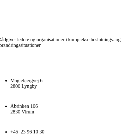
ådgiver ledere og organisationer i komplekse beslutnings- og
orandringssituationer
Maglebjergvej 6
2800 Lyngby
Åbrinken 106
2830 Virum
+45 23 96 10 30