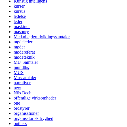
Kunstig intelligens
kurser
kursus
ledelse
leder
maskiner
masonry
Medarbejderudviklingssamtaler
mødeleder
møder
mødereferat
mødeteknik
MU-Samtaler
mundtlig
MUS
Mussamtaler
narrativer
new
Nils Bech
offentlige virksomheder
one
ordstyrer
organisationer
organisatorisk tryghed
outliers