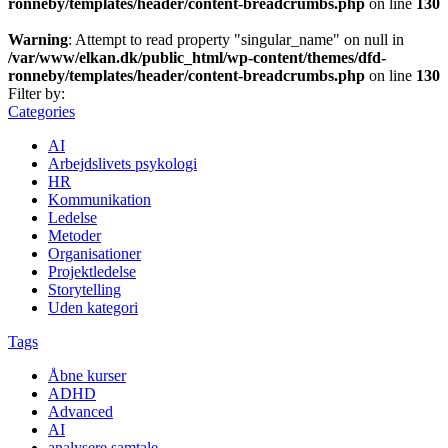
ronneby/templates/header/content-breadcrumbs.php
on line
130
Warning
: Attempt to read property "singular_name" on null in
/var/www/elkan.dk/public_html/wp-content/themes/dfd-
ronneby/templates/header/content-breadcrumbs.php
on line
130
Filter by:
Categories
AI
Arbejdslivets psykologi
HR
Kommunikation
Ledelse
Metoder
Organisationer
Projektledelse
Storytelling
Uden kategori
Tags
Åbne kurser
ADHD
Advanced
AI
analysere samtale