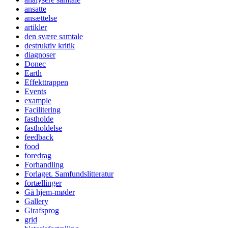
ansatte
ansættelse
artikler
den svære samtale
destruktiv kritik
diagnoser
Donec
Earth
Effekttrappen
Events
example
Facilitering
fastholde
fastholdelse
feedback
food
foredrag
Forhandling
Forlaget. Samfundslitteratur
fortællinger
Gå hjem-møder
Gallery
Girafsprog
grid