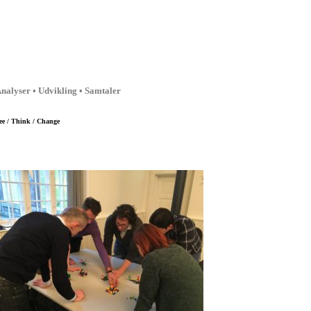
nalyser • Udvikling • Samtaler
ee / Think / Change