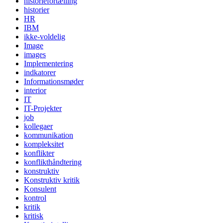
historiefortælling
historier
HR
IBM
ikke-voldelig
Image
images
Implementering
indkatorer
Informationsmøder
interior
IT
IT-Projekter
job
kollegaer
kommunikation
kompleksitet
konflikter
konflikthåndtering
konstruktiv
Konstruktiv kritik
Konsulent
kontrol
kritik
kritisk