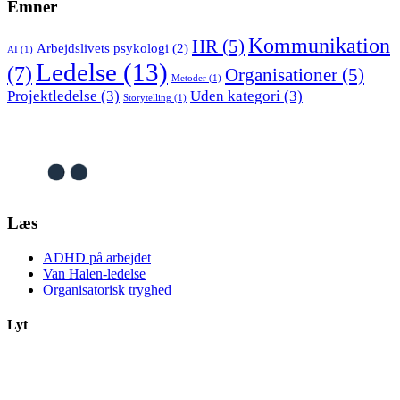
Emner
Kommunikation
HR
(5)
Arbejdslivets psykologi
(2)
AI
(1)
Ledelse
(13)
(7)
Organisationer
(5)
Metoder
(1)
Projektledelse
(3)
Uden kategori
(3)
Storytelling
(1)
Læs
ADHD på arbejdet
Van Halen-ledelse
Organisatorisk tryghed
Lyt