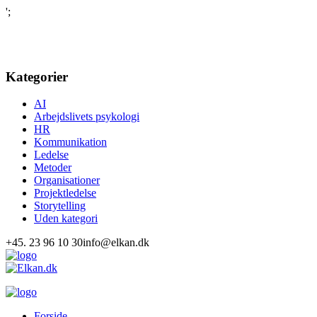
';
Kategorier
AI
Arbejdslivets psykologi
HR
Kommunikation
Ledelse
Metoder
Organisationer
Projektledelse
Storytelling
Uden kategori
+45. 23 96 10 30
info@elkan.dk
Forside