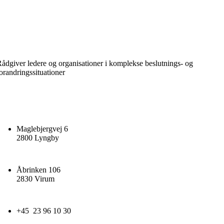
ådgiver ledere og organisationer i komplekse beslutnings- og
orandringssituationer
Maglebjergvej 6
2800 Lyngby
Åbrinken 106
2830 Virum
+45 23 96 10 30