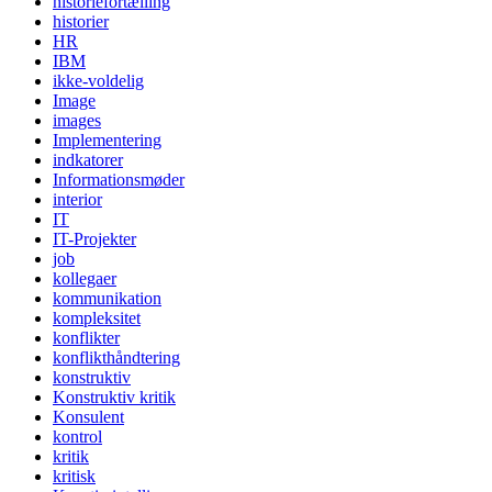
historiefortælling
historier
HR
IBM
ikke-voldelig
Image
images
Implementering
indkatorer
Informationsmøder
interior
IT
IT-Projekter
job
kollegaer
kommunikation
kompleksitet
konflikter
konflikthåndtering
konstruktiv
Konstruktiv kritik
Konsulent
kontrol
kritik
kritisk