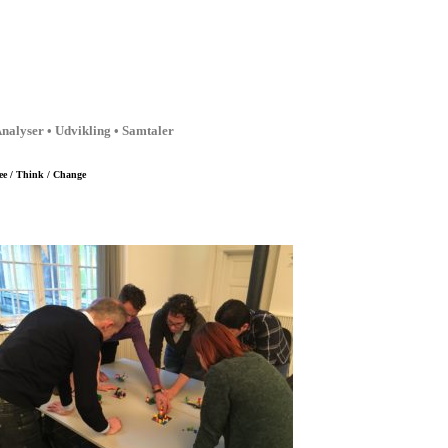
nalyser • Udvikling • Samtaler
ee / Think / Change