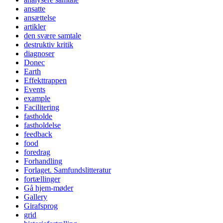
ansatte
ansættelse
artikler
den svære samtale
destruktiv kritik
diagnoser
Donec
Earth
Effekttrappen
Events
example
Facilitering
fastholde
fastholdelse
feedback
food
foredrag
Forhandling
Forlaget. Samfundslitteratur
fortællinger
Gå hjem-møder
Gallery
Girafsprog
grid