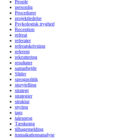
People
personlig
Procedurer
projektledelse
Psykologisk tryghed
Reception
referat
referater
referatskrivning
referent
rekruttering
resultater
samarbejde
Slider
sprogpolitik
storytelling
strategi
strategier
struktur
styring
tags
talesprog
Tænkning
tilbagemelding
transakationsanalyse