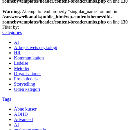
ronneby/templates/header/content-breadcrumbs.php
on line
130
Warning
: Attempt to read property "singular_name" on null in
/var/www/elkan.dk/public_html/wp-content/themes/dfd-
ronneby/templates/header/content-breadcrumbs.php
on line
130
Filter by:
Categories
AI
Arbejdslivets psykologi
HR
Kommunikation
Ledelse
Metoder
Organisationer
Projektledelse
Storytelling
Uden kategori
Tags
Åbne kurser
ADHD
Advanced
AI
analysere samtale