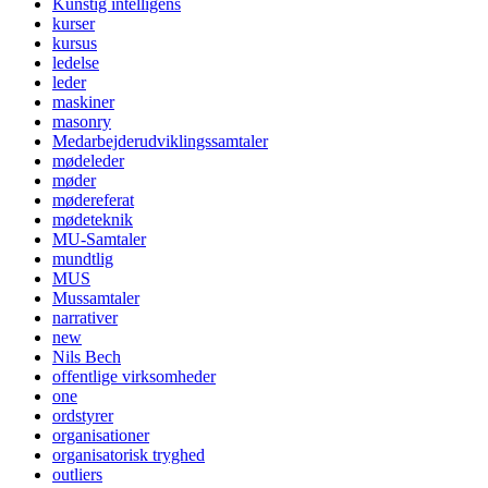
Kunstig intelligens
kurser
kursus
ledelse
leder
maskiner
masonry
Medarbejderudviklingssamtaler
mødeleder
møder
mødereferat
mødeteknik
MU-Samtaler
mundtlig
MUS
Mussamtaler
narrativer
new
Nils Bech
offentlige virksomheder
one
ordstyrer
organisationer
organisatorisk tryghed
outliers