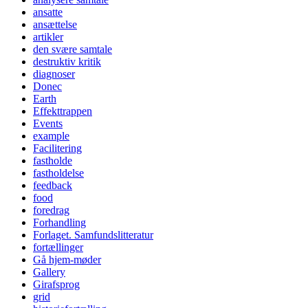
ansatte
ansættelse
artikler
den svære samtale
destruktiv kritik
diagnoser
Donec
Earth
Effekttrappen
Events
example
Facilitering
fastholde
fastholdelse
feedback
food
foredrag
Forhandling
Forlaget. Samfundslitteratur
fortællinger
Gå hjem-møder
Gallery
Girafsprog
grid