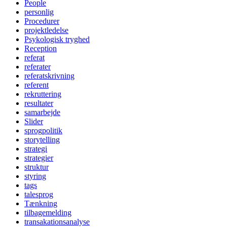
People
personlig
Procedurer
projektledelse
Psykologisk tryghed
Reception
referat
referater
referatskrivning
referent
rekruttering
resultater
samarbejde
Slider
sprogpolitik
storytelling
strategi
strategier
struktur
styring
tags
talesprog
Tænkning
tilbagemelding
transakationsanalyse