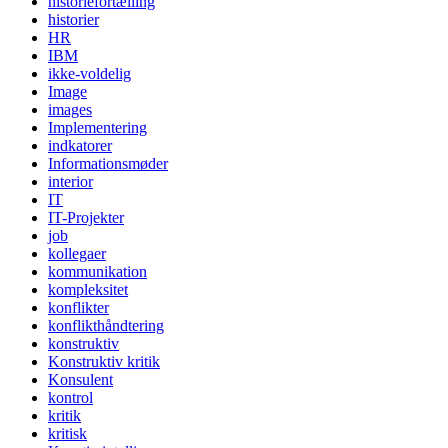
historiefortælling
historier
HR
IBM
ikke-voldelig
Image
images
Implementering
indkatorer
Informationsmøder
interior
IT
IT-Projekter
job
kollegaer
kommunikation
kompleksitet
konflikter
konflikthåndtering
konstruktiv
Konstruktiv kritik
Konsulent
kontrol
kritik
kritisk