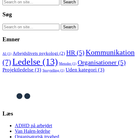
Søg
Emner
Kommunikation
HR
(5)
Arbejdslivets psykologi
(2)
AI
(1)
Ledelse
(13)
(7)
Organisationer
(5)
Metoder
(1)
Projektledelse
(3)
Uden kategori
(3)
Storytelling
(1)
Læs
ADHD på arbejdet
Van Halen-ledelse
Organisatorisk tryghed