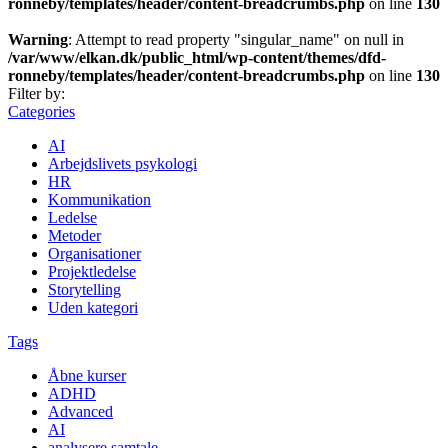
ronneby/templates/header/content-breadcrumbs.php
on line
130
Warning
: Attempt to read property "singular_name" on null in
/var/www/elkan.dk/public_html/wp-content/themes/dfd-
ronneby/templates/header/content-breadcrumbs.php
on line
130
Filter by:
Categories
AI
Arbejdslivets psykologi
HR
Kommunikation
Ledelse
Metoder
Organisationer
Projektledelse
Storytelling
Uden kategori
Tags
Åbne kurser
ADHD
Advanced
AI
analysere samtale