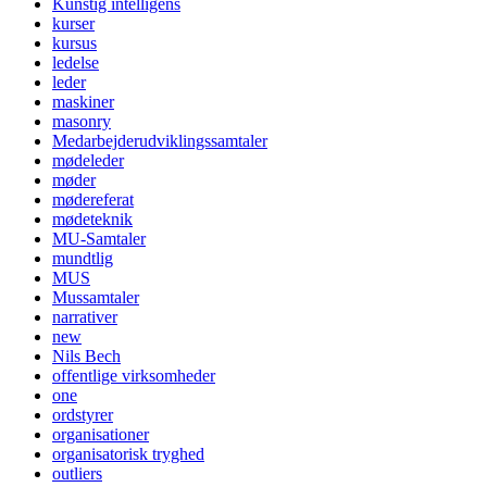
Kunstig intelligens
kurser
kursus
ledelse
leder
maskiner
masonry
Medarbejderudviklingssamtaler
mødeleder
møder
mødereferat
mødeteknik
MU-Samtaler
mundtlig
MUS
Mussamtaler
narrativer
new
Nils Bech
offentlige virksomheder
one
ordstyrer
organisationer
organisatorisk tryghed
outliers