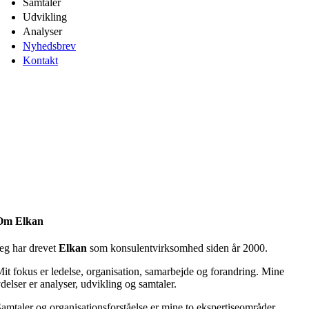
Samtaler
Udvikling
Analyser
Nyhedsbrev
Kontakt
Om Elkan
eg har drevet
Elkan
som konsulentvirksomhed siden år 2000.
it fokus er ledelse, organisation, samarbejde og forandring. Mine
delser er analyser, udvikling og samtaler.
amtaler og organisationsforståelse er mine to ekspertiseområder.