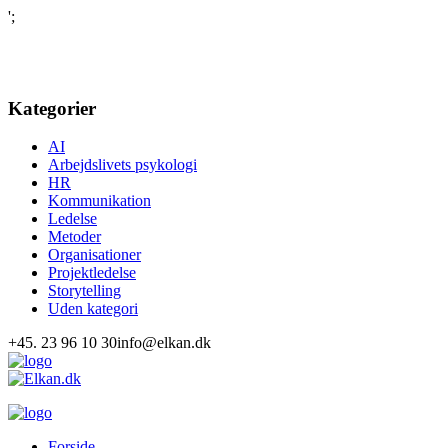
';
Kategorier
AI
Arbejdslivets psykologi
HR
Kommunikation
Ledelse
Metoder
Organisationer
Projektledelse
Storytelling
Uden kategori
+45. 23 96 10 30
info@elkan.dk
Forside