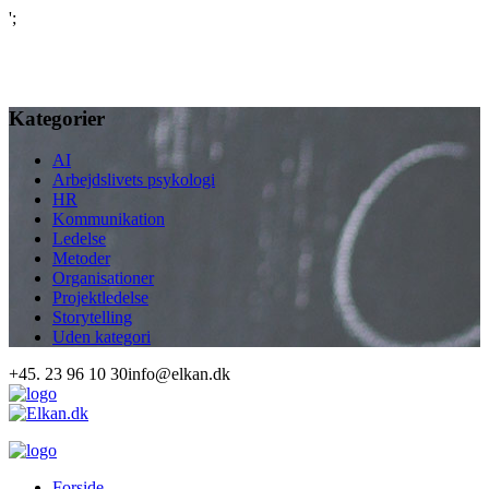
';
Kategorier
AI
Arbejdslivets psykologi
HR
Kommunikation
Ledelse
Metoder
Organisationer
Projektledelse
Storytelling
Uden kategori
+45. 23 96 10 30
info@elkan.dk
Forside