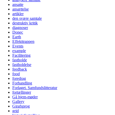
ansatte
ansættelse
artikler
den svære samtale
destruktiv kritik
diagnoser
Donec
Earth
Effekttrappen
Events
example
Facilitering
fastholde
fastholdelse
feedback
food
foredrag
Forhandling
Forlaget. Samfundslitteratur
fortællinger
Gå hjem-møder
Gallery
Girafsprog
grid