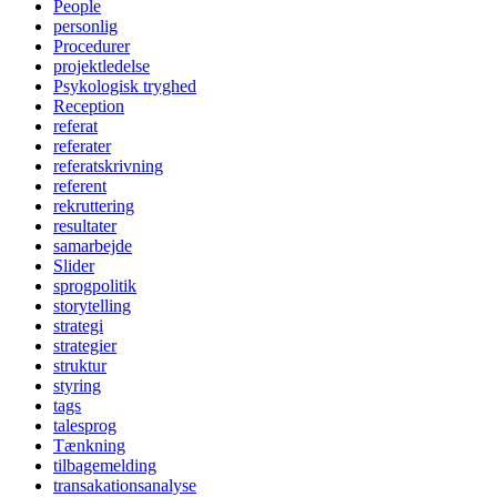
People
personlig
Procedurer
projektledelse
Psykologisk tryghed
Reception
referat
referater
referatskrivning
referent
rekruttering
resultater
samarbejde
Slider
sprogpolitik
storytelling
strategi
strategier
struktur
styring
tags
talesprog
Tænkning
tilbagemelding
transakationsanalyse