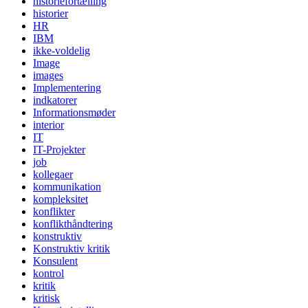
historiefortælling
historier
HR
IBM
ikke-voldelig
Image
images
Implementering
indkatorer
Informationsmøder
interior
IT
IT-Projekter
job
kollegaer
kommunikation
kompleksitet
konflikter
konflikthåndtering
konstruktiv
Konstruktiv kritik
Konsulent
kontrol
kritik
kritisk