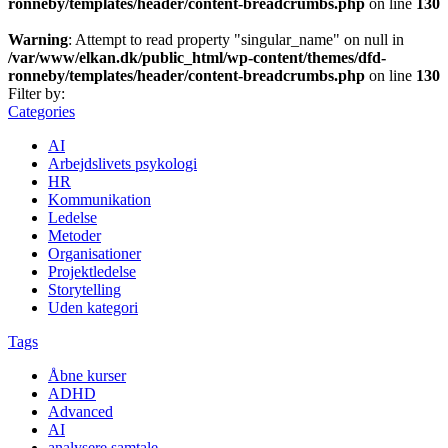
ronneby/templates/header/content-breadcrumbs.php
on line
130
Warning
: Attempt to read property "singular_name" on null in
/var/www/elkan.dk/public_html/wp-content/themes/dfd-
ronneby/templates/header/content-breadcrumbs.php
on line
130
Filter by:
Categories
AI
Arbejdslivets psykologi
HR
Kommunikation
Ledelse
Metoder
Organisationer
Projektledelse
Storytelling
Uden kategori
Tags
Åbne kurser
ADHD
Advanced
AI
analysere samtale