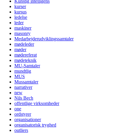
Kunstig intelligens
kurser
kursus
ledelse
leder
maskiner
masonry
Medarbejderudviklingssamtaler
mødeleder
møder
mødereferat
mødeteknik
MU-Samtaler
mundtlig
MUS
Mussamtaler
narrativer
new
Nils Bech
offentlige virksomheder
one
ordstyrer
organisationer
organisatorisk tryghed
outliers