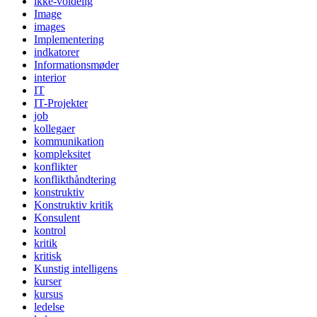
ikke-voldelig
Image
images
Implementering
indkatorer
Informationsmøder
interior
IT
IT-Projekter
job
kollegaer
kommunikation
kompleksitet
konflikter
konflikthåndtering
konstruktiv
Konstruktiv kritik
Konsulent
kontrol
kritik
kritisk
Kunstig intelligens
kurser
kursus
ledelse