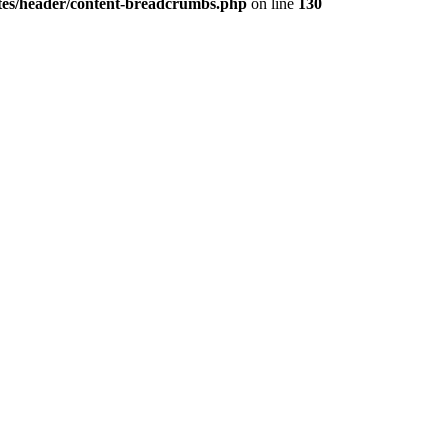
tes/header/content-breadcrumbs.php
on line
130