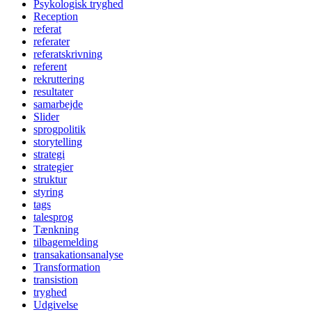
Psykologisk tryghed
Reception
referat
referater
referatskrivning
referent
rekruttering
resultater
samarbejde
Slider
sprogpolitik
storytelling
strategi
strategier
struktur
styring
tags
talesprog
Tænkning
tilbagemelding
transakationsanalyse
Transformation
transistion
tryghed
Udgivelse