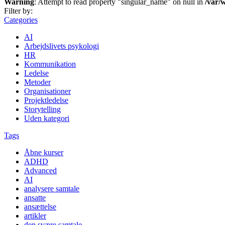
Warning
: Attempt to read property "singular_name" on null in
/var/
Filter by:
Categories
AI
Arbejdslivets psykologi
HR
Kommunikation
Ledelse
Metoder
Organisationer
Projektledelse
Storytelling
Uden kategori
Tags
Åbne kurser
ADHD
Advanced
AI
analysere samtale
ansatte
ansættelse
artikler
den svære samtale