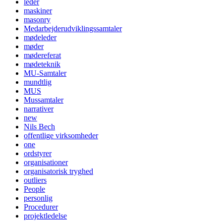
leder
maskiner
masonry
Medarbejderudviklingssamtaler
mødeleder
møder
mødereferat
mødeteknik
MU-Samtaler
mundtlig
MUS
Mussamtaler
narrativer
new
Nils Bech
offentlige virksomheder
one
ordstyrer
organisationer
organisatorisk tryghed
outliers
People
personlig
Procedurer
projektledelse