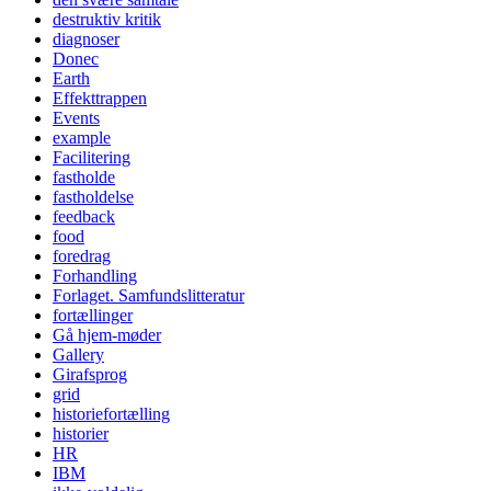
destruktiv kritik
diagnoser
Donec
Earth
Effekttrappen
Events
example
Facilitering
fastholde
fastholdelse
feedback
food
foredrag
Forhandling
Forlaget. Samfundslitteratur
fortællinger
Gå hjem-møder
Gallery
Girafsprog
grid
historiefortælling
historier
HR
IBM