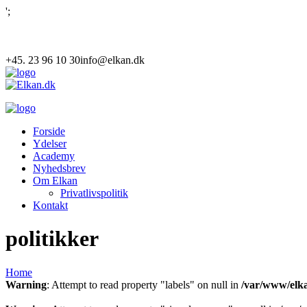
';
+45. 23 96 10 30
info@elkan.dk
Forside
Ydelser
Academy
Nyhedsbrev
Om Elkan
Privatlivspolitik
Kontakt
politikker
Home
Warning
: Attempt to read property "labels" on null in
/var/www/elka