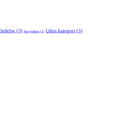
tledelse
(3)
Uden kategori
(3)
Storytelling
(1)