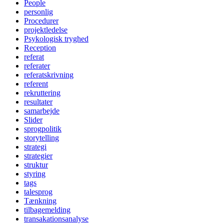
People
personlig
Procedurer
projektledelse
Psykologisk tryghed
Reception
referat
referater
referatskrivning
referent
rekruttering
resultater
samarbejde
Slider
sprogpolitik
storytelling
strategi
strategier
struktur
styring
tags
talesprog
Tænkning
tilbagemelding
transakationsanalyse