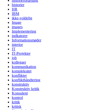
historiefortælling
historier
HR
IBM
ikke-voldelig
Image
images
Implementering
indkatorer
Informationsmøder
interior
IT
IT-Projekter
job
kollegaer
kommunikation
kompleksitet
konflikter
konflikthåndtering
konstruktiv
Konstruktiv kritik
Konsulent
kontrol
kritik
kritisk