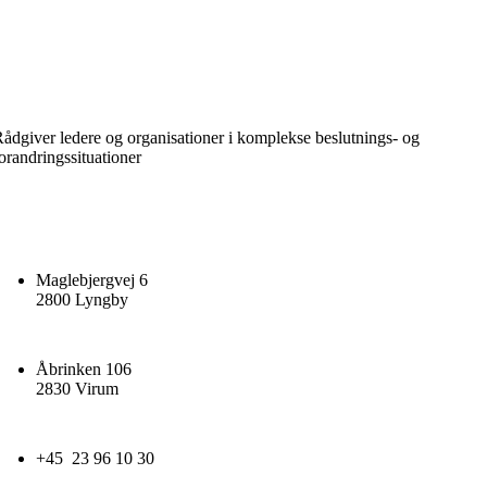
ådgiver ledere og organisationer i komplekse beslutnings- og
orandringssituationer
Maglebjergvej 6
2800 Lyngby
Åbrinken 106
2830 Virum
+45 23 96 10 30