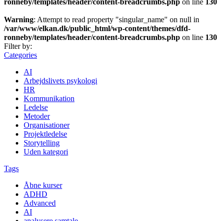
ronneby/templates/header/content-breadcrumbs.php
on line
130
Warning
: Attempt to read property "singular_name" on null in
/var/www/elkan.dk/public_html/wp-content/themes/dfd-
ronneby/templates/header/content-breadcrumbs.php
on line
130
Filter by:
Categories
AI
Arbejdslivets psykologi
HR
Kommunikation
Ledelse
Metoder
Organisationer
Projektledelse
Storytelling
Uden kategori
Tags
Åbne kurser
ADHD
Advanced
AI
analysere samtale