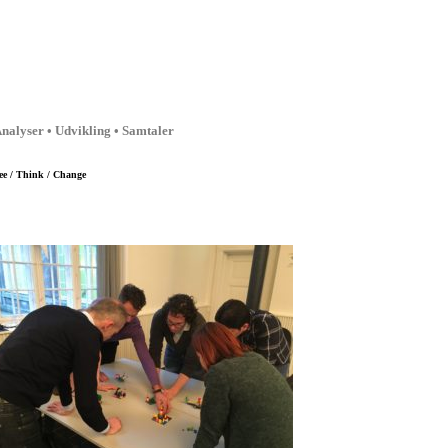
nalyser • Udvikling • Samtaler
ee / Think / Change