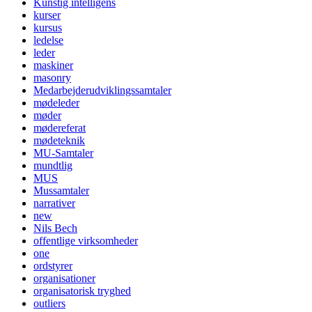
Kunstig intelligens
kurser
kursus
ledelse
leder
maskiner
masonry
Medarbejderudviklingssamtaler
mødeleder
møder
mødereferat
mødeteknik
MU-Samtaler
mundtlig
MUS
Mussamtaler
narrativer
new
Nils Bech
offentlige virksomheder
one
ordstyrer
organisationer
organisatorisk tryghed
outliers