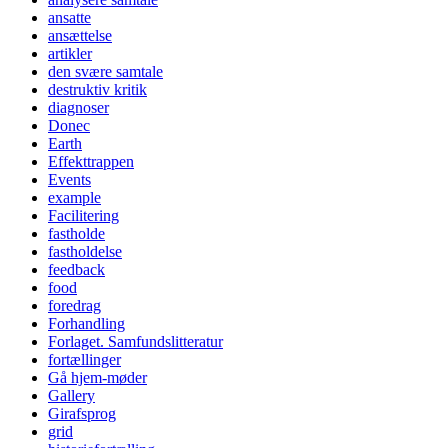
ansatte
ansættelse
artikler
den svære samtale
destruktiv kritik
diagnoser
Donec
Earth
Effekttrappen
Events
example
Facilitering
fastholde
fastholdelse
feedback
food
foredrag
Forhandling
Forlaget. Samfundslitteratur
fortællinger
Gå hjem-møder
Gallery
Girafsprog
grid