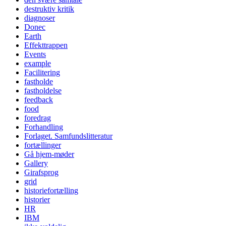
destruktiv kritik
diagnoser
Donec
Earth
Effekttrappen
Events
example
Facilitering
fastholde
fastholdelse
feedback
food
foredrag
Forhandling
Forlaget. Samfundslitteratur
fortællinger
Gå hjem-møder
Gallery
Girafsprog
grid
historiefortælling
historier
HR
IBM