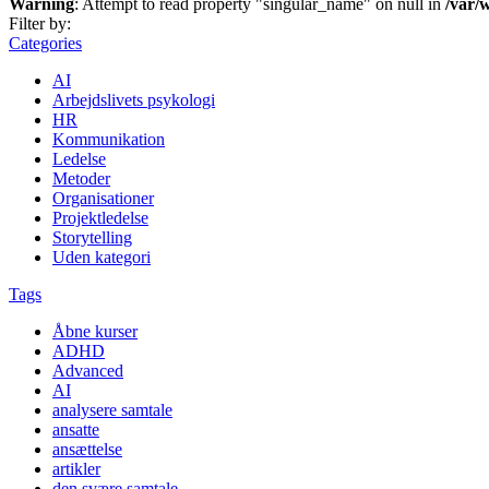
Warning
: Attempt to read property "singular_name" on null in
/var/
Filter by:
Categories
AI
Arbejdslivets psykologi
HR
Kommunikation
Ledelse
Metoder
Organisationer
Projektledelse
Storytelling
Uden kategori
Tags
Åbne kurser
ADHD
Advanced
AI
analysere samtale
ansatte
ansættelse
artikler
den svære samtale