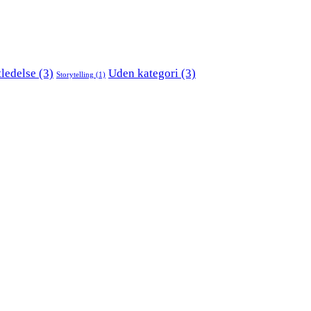
tledelse
(3)
Uden kategori
(3)
Storytelling
(1)