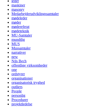
leder
maskiner
masonry
Medarbejderudviklingssamtaler
mødeleder
møder
mødereferat
mødeteknik
MU-Samtaler
mundtlig
MUS
Mussamtaler
narrativer
new
Nils Bech
offentlige virksomheder
one
ordstyrer
organisationer
organisatorisk tryghed
outliers
People
personlig
Procedurer
projektledelse