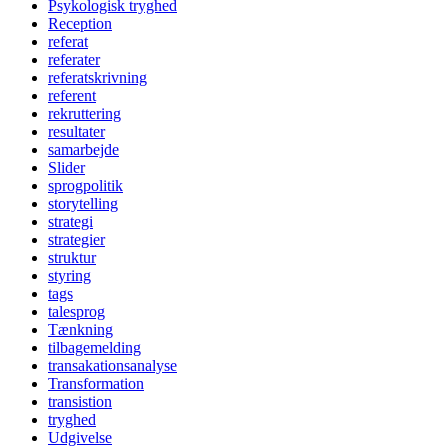
Psykologisk tryghed
Reception
referat
referater
referatskrivning
referent
rekruttering
resultater
samarbejde
Slider
sprogpolitik
storytelling
strategi
strategier
struktur
styring
tags
talesprog
Tænkning
tilbagemelding
transakationsanalyse
Transformation
transistion
tryghed
Udgivelse