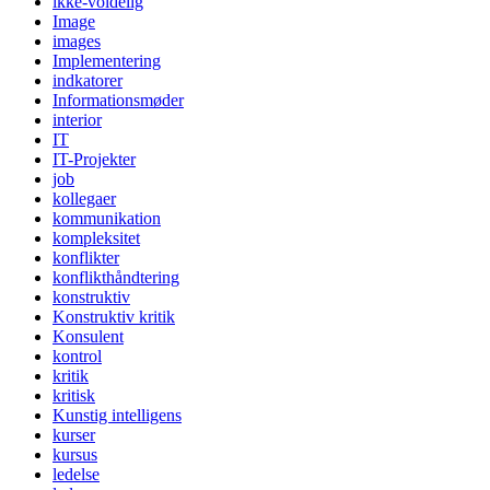
ikke-voldelig
Image
images
Implementering
indkatorer
Informationsmøder
interior
IT
IT-Projekter
job
kollegaer
kommunikation
kompleksitet
konflikter
konflikthåndtering
konstruktiv
Konstruktiv kritik
Konsulent
kontrol
kritik
kritisk
Kunstig intelligens
kurser
kursus
ledelse