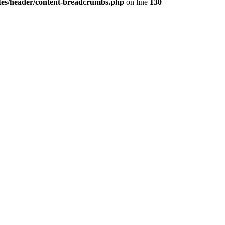
tes/header/content-breadcrumbs.php
on line
130