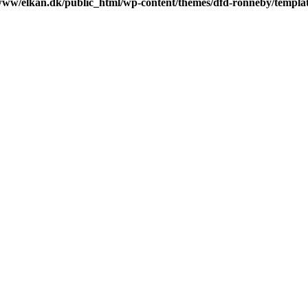
www/elkan.dk/public_html/wp-content/themes/dfd-ronneby/templa