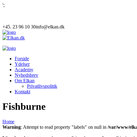
';
+45. 23 96 10 30
info@elkan.dk
Forside
Ydelser
Academy
Nyhedsbrev
Om Elkan
Privatlivspolitik
Kontakt
Fishburne
Home
Warning
: Attempt to read property "labels" on null in
/var/www/elka